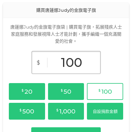
購買唐蓮娜Judy的金旗電子旗
唐蓮娜Judy的金旗電子旗袋 | 購買電子旗，拓展殘疾人士
家庭服務和發展視障人士才能計劃，攜手編織一個充滿關
愛的社會。
$
20
50
100
$
$
$
500
1,000
$
$
自設捐款金額