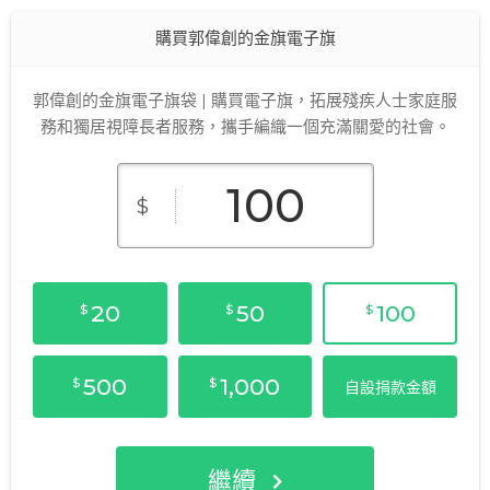
購買郭偉創的金旗電子旗
郭偉創的金旗電子旗袋 | 購買電子旗，拓展殘疾人士家庭服
務和獨居視障長者服務，攜手編織一個充滿關愛的社會。
$
20
50
100
$
$
$
500
1,000
$
$
自設捐款金額
繼續