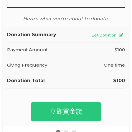
Here's what you're about to donate:
Donation Summary
Edit Donation
Payment Amount
$100
Giving Frequency
One time
Donation Total
$100