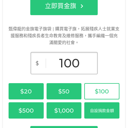
立即買金旗
甄偉龍的金旗電子旗袋 | 購買電子旗，拓展殘疾人士就業支
援服務和殘疾長者生命教育及維修服務，攜手編織一個充
滿關愛的社會。
$
$20
$50
$100
$500
$1,000
自設捐款金額