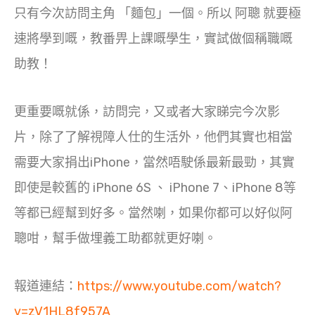
只有今次訪問主角 「麵包」一個。所以 阿聰 就要極
速將學到嘅，教番畀上課嘅學生，實試做個稱職嘅
助教！
更重要嘅就係，訪問完，又或者大家睇完今次影
片，除了了解視障人仕的生活外，他們其實也相當
需要大家捐出iPhone，當然唔駛係最新最勁，其實
即使是較舊的 iPhone 6S 、 iPhone 7、iPhone 8等
等都已經幫到好多。當然喇，如果你都可以好似阿
聰咁，幫手做埋義工助都就更好喇。
報道連結：
https://www.youtube.com/watch?
v=zV1HL8f957A