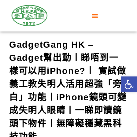
GadgetGang HK –
Gadget幫出動〡睇唔到一
樣可以用iPhone?〡 實試做
Op
義工教失明人活用超強「旁
白」功能〡iPhone鏡頭可變
成失明人眼睛〡一睇即讀鏡
頭下物件〡無障礙穩藏黑科
技功能