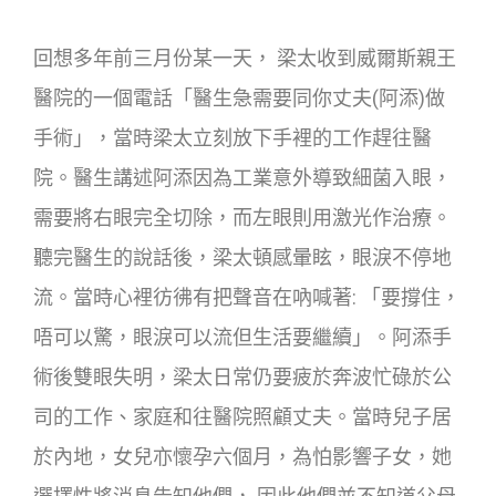
回想多年前三月份某一天， 梁太收到威爾斯親王
醫院的一個電話「醫生急需要同你丈夫(阿添)做
手術」，當時梁太立刻放下手裡的工作趕往醫
院。醫生講述阿添因為工業意外導致細菌入眼，
需要將右眼完全切除，而左眼則用激光作治療。
聽完醫生的說話後，梁太頓感暈眩，眼淚不停地
流。當時心裡彷彿有把聲音在吶喊著: 「要撐住，
唔可以驚，眼淚可以流但生活要繼續」。阿添手
術後雙眼失明，梁太日常仍要疲於奔波忙碌於公
司的工作、家庭和往醫院照顧丈夫。當時兒子居
於內地，女兒亦懷孕六個月，為怕影響子女，她