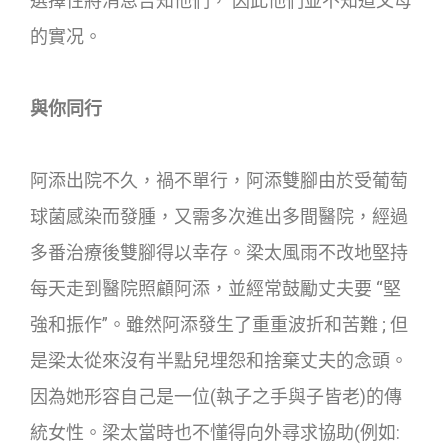
選擇性將消息告知他們， 因此他們並不知道父母
的實况。
與你同行
阿添出院不久，禍不單行，阿添雙腳由於受葡萄
球菌感染而發腫，又需多次進出多間醫院，經過
多番治療後雙腳得以幸存。梁太風雨不改地堅持
每天走到醫院照顧阿添，並經常鼓勵丈夫要 “堅
強和振作”。雖然阿添發生了重重波折和苦難 ; 但
是梁太從來沒有半點兒埋怨和捨棄丈夫的念頭。
因為她形容自己是一位(執子之手與子皆老)的傳
統女性。梁太當時也不懂得向外尋求協助(例如: