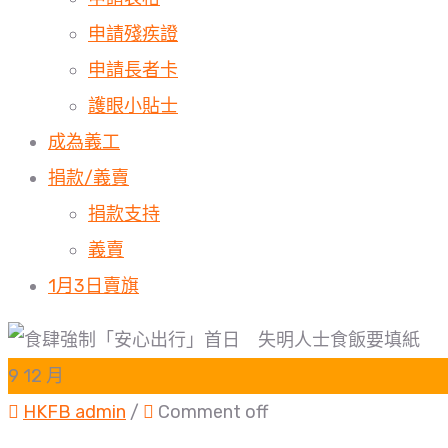
申請殘疾證
申請長者卡
護眼小貼士
成為義工
捐款/義賣
捐款支持
義賣
1月3日賣旗
9
12 月
HKFB admin
/
Comment off