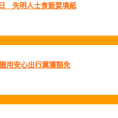
首日 失明人士食飯要填紙
掌握用安心出行冀獲豁免