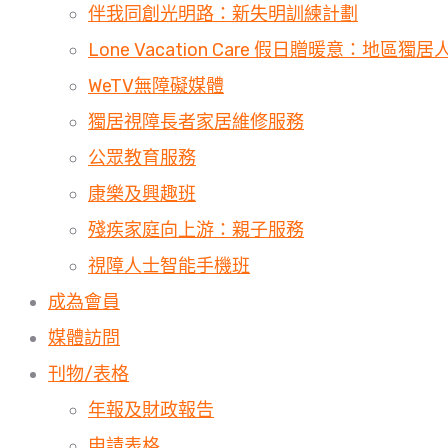
伴我同創光明路：新失明訓練計劃
Lone Vacation Care 假日贈暖意：地區
WeTV無障礙媒體
獨居視障長者家居維修服務
公眾教育服務
康樂及興趣班
殘疾家庭向上游：親子服務
視障人士智能手機班
成為會員
媒體訪問
刊物/表格
年報及財政報告
申請表格